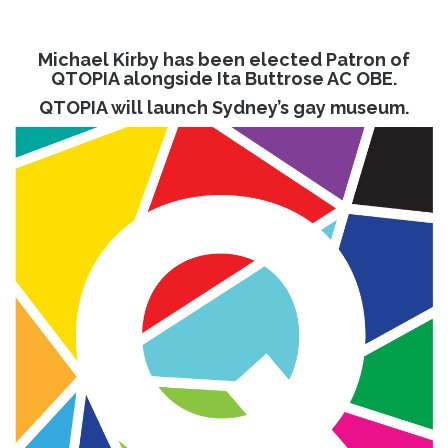
Michael Kirby has been elected Patron of
QTOPIA alongside Ita Buttrose AC OBE.
QTOPIA will launch Sydney’s gay museum.