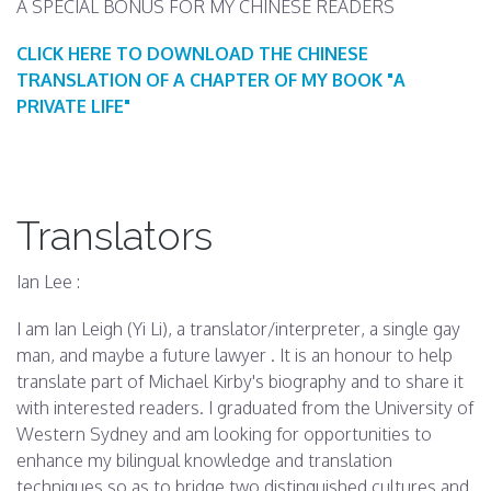
A SPECIAL BONUS FOR MY CHINESE READERS
CLICK HERE TO DOWNLOAD THE CHINESE
TRANSLATION OF A CHAPTER OF MY BOOK "A
PRIVATE LIFE"
Translators
Ian Lee :
I am Ian Leigh (Yi Li), a translator/interpreter, a single gay
man, and maybe a future lawyer . It is an honour to help
translate part of Michael Kirby's biography and to share it
with interested readers. I graduated from the University of
Western Sydney and am looking for opportunities to
enhance my bilingual knowledge and translation
techniques so as to bridge two distinguished cultures and