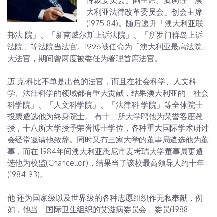
仲裁委员会」副主席。旋调任「澳
大利亚法律改革委员会」创会主席
(1975-84)。随后递升「澳大利亚联
邦法 院」、「新南威尔斯上诉法院」、「所罗门群岛上诉
法院」等法院当法官。1996被任命为「澳大利亚最高法院」
大法官，期间曾两度被委任为署理首席法官。
迈 克·科比不单是出色的法官，而且在社会科学、人文科
学、法律科学的领域都有重大贡献，结果澳大利亚的「社会
科学院」、「人文科学院」、「法律科 学院」等全体院士
投票遴选他为终身院士。 有十二所大学聘他为荣誉客座教
授，十八所大学授予荣誉博士学位，各种重大国际学术研讨
会经常邀请他致辞。同时又有三家大学的董事局遴选他为董
事，而在 1984年间澳大利亚悉尼市麦考瑞大学董事局更遴
选他为校监(Chancellor)，结果当了该校最高领导人约十年
(1984-93)。
他 还为国家级以及世界级的各种志愿组织作无私奉献，例
如，他当「国际卫生组织的艾滋病委员会」委员(1988–